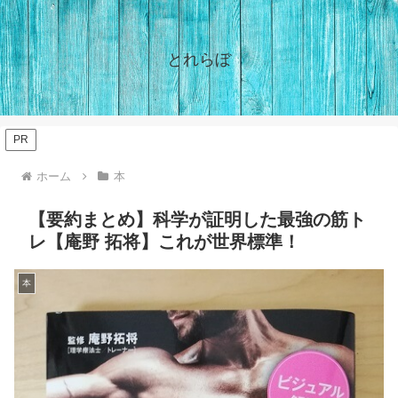
とれらぼ
PR
ホーム
本
【要約まとめ】科学が証明した最強の筋ト
レ【庵野 拓将】これが世界標準！
本